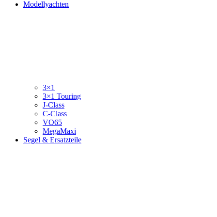
Modellyachten
3×1
3×1 Touring
J-Class
C-Class
VO65
MegaMaxi
Segel & Ersatzteile