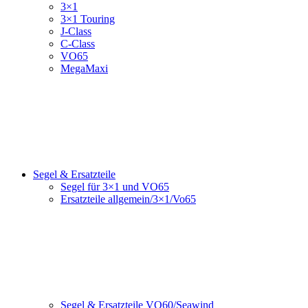
3×1
3×1 Touring
J-Class
C-Class
VO65
MegaMaxi
Segel & Ersatzteile
Segel für 3×1 und VO65
Ersatzteile allgemein/3×1/Vo65
Segel & Ersatzteile VO60/Seawind