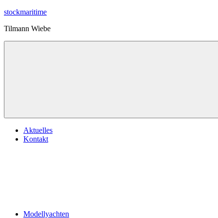
Zum
stockmaritime
Inhalt
Tilmann Wiebe
springen
Menu
Aktuelles
Kontakt
Modellyachten